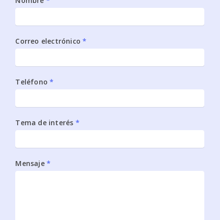
Contáctanos
Nombre
*
sidebar1
Correo electrónico
*
Teléfono
*
Tema de interés
*
Mensaje
*