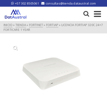
+57 302 8505061
consultas@tienda.dataustral.com
INICIO
»
TIENDA
»
FORTINET
»
FORTIAP
»
LICENCIA FORTIAP 320C 24×7
FORTICARE 1 YEAR