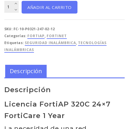
Licencia
AÑADIR AL CARRITO
FortiAp
320C
24x7
SKU:
FC-10-P0321-247-02-12
FortiCare
Categorías:
FORTIAP
,
FORTINET
1
Etiquetas:
SEGURIDAD INALÁMBRICA
,
TECNOLOGÍAS
Year
INALÁMBRICAS
cantidad
Descripción
Descripción
Licencia FortiAP 320C 24×7
FortiCare 1 Year
La necesidad de una red