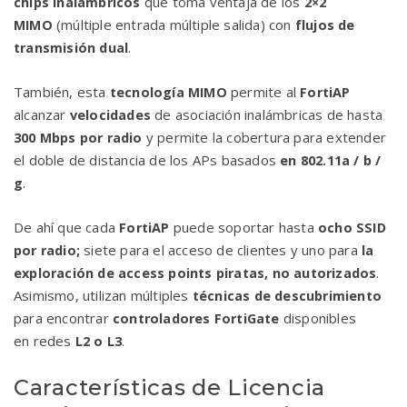
que toma ventaja de los
chips inalámbricos
2×2
(múltiple entrada múltiple salida) con
MIMO
flujos de
.
transmisión dual
También, esta
permite al
tecnología MIMO
FortiAP
alcanzar
de asociación inalámbricas de hasta
velocidades
y permite la cobertura para extender
300 Mbps por radio
el doble de distancia de los APs basados
en 802.11a / b /
.
g
De ahí que cada
puede soportar hasta
FortiAP
ocho SSID
siete para el acceso de clientes y uno para
por radio;
la
.
exploración de access points piratas, no autorizados
Asimismo, utilizan múltiples
técnicas de descubrimiento
para encontrar
disponibles
controladores FortiGate
en redes
.
L2 o L3
Características de Licencia