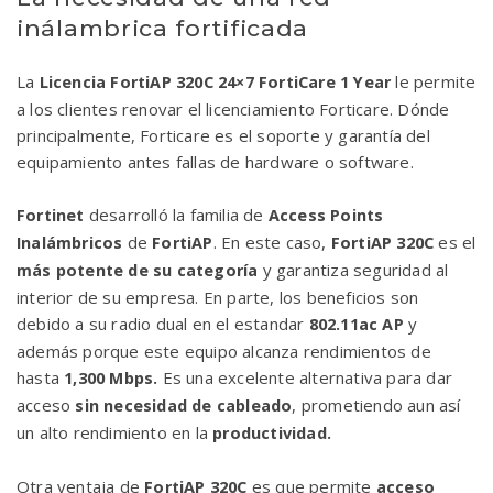
inálambrica fortificada
La
le permite
Licencia FortiAP 320C 24×7 FortiCare 1 Year
a los clientes renovar el licenciamiento Forticare. Dónde
principalmente, Forticare es el soporte y garantía del
equipamiento antes fallas de hardware o software.
desarrolló la familia de
Fortinet
Access Points
de
. En este caso,
es el
Inalámbricos
FortiAP
FortiAP 320C
y garantiza seguridad al
más potente de su categoría
interior de su empresa. En parte, los beneficios son
debido a su radio dual en el estandar
y
802.11ac AP
además porque este equipo alcanza rendimientos de
hasta
Es una excelente alternativa para dar
1,300 Mbps.
acceso
, prometiendo aun así
sin necesidad de cableado
un alto rendimiento en la
productividad.
Otra ventaja de
es que permite
FortiAP 320C
a
cceso