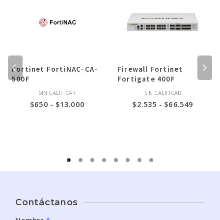
Fortinet FortiNAC-CA-
Firewall Fortinet
500F
Fortigate 400F
SIN CALIFICAR
SIN CALIFICAR
Rango
Rango
$
650
-
$
13.000
$
2.535
-
$
66.549
de
de
s:
precios:
precios
desde
desde
$650
$2.535
hasta
hasta
9
$13.000
$66.54
Contáctanos