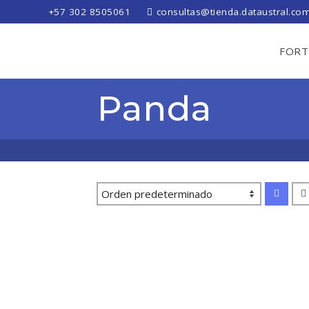
+57 302 8505061
consultas@tienda.dataustral.co
FORT
Panda