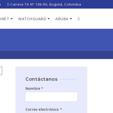
m
Carrera 7A N° 106-90, Bogotá, Colombia
INET
WATCHGUARD
ARUBA
Contáctanos
Contáctanos
Nombre
*
sidebar1
Correo electrónico
*