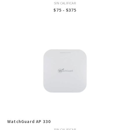
SIN CALIFICAR
Rango
$
75
-
$
375
de
precios:
desde
$75
hasta
$375
WatchGuard AP 330
SIN CALIFICAR