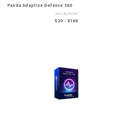
Panda Adaptive Defense 360
SIN CALIFICAR
Rango
$
20
-
$
166
de
precios:
desde
$20
hasta
$166