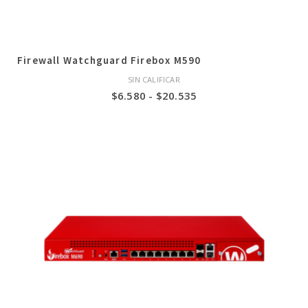
Firewall Watchguard Firebox M590
SIN CALIFICAR
Rango
$
6.580
-
$
20.535
de
precios:
desde
$6.580
hasta
$20.535