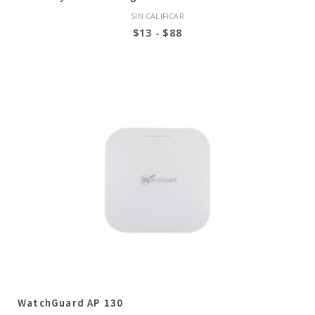
SIN CALIFICAR
Rango
$
13
-
$
88
de
precios:
desde
$13
hasta
$88
WatchGuard AP 130