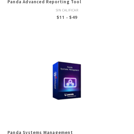
Panda Advanced Reporting Tool
SIN CALIFICAR
Rango
$
11
-
$
49
de
precios:
desde
$11
hasta
$49
Panda Systems Management