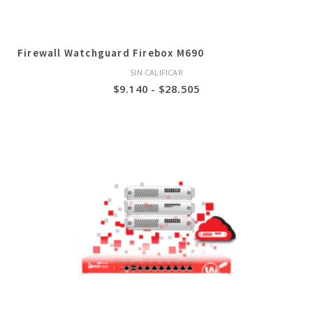
Firewall Watchguard Firebox M690
SIN CALIFICAR
Rango
$
9.140
-
$
28.505
de
precios:
desde
$9.140
hasta
$28.505