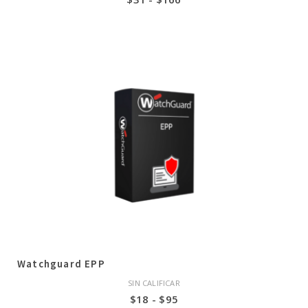
de
precios:
desde
$31
hasta
$166
Watchguard EPP
SIN CALIFICAR
Rango
$
18
-
$
95