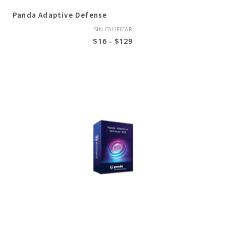
Panda Adaptive Defense
SIN CALIFICAR
Rango
$
16
-
$
129
de
precios:
desde
$16
hasta
$129