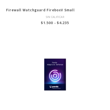
Firewall Watchguard FireboxV Small
SIN CALIFICAR
Rango
$
1.500
-
$
4.235
de
precios:
desde
$1.500
hasta
$4.235