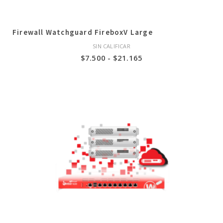
Firewall Watchguard FireboxV Large
SIN CALIFICAR
Rango
$
7.500
-
$
21.165
de
precios:
desde
$7.500
hasta
$21.165