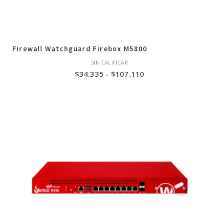
Firewall Watchguard Firebox M5800
SIN CALIFICAR
Rango
$
34.335
-
$
107.110
de
precios:
desde
$34.335
hasta
$107.110