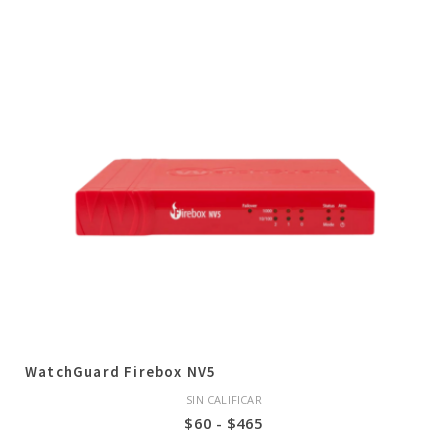
de
precios:
desde
$18
hasta
$95
WatchGuard Firebox NV5
SIN CALIFICAR
Rango
$
60
-
$
465
de