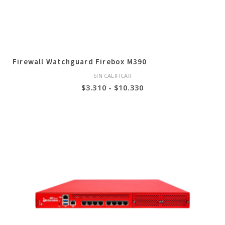
Firewall Watchguard Firebox M390
SIN CALIFICAR
Rango
$
3.310
-
$
10.330
de
precios:
desde
$3.310
hasta
$10.330