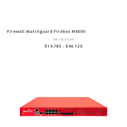
Firewall Watchguard Firebox M4800
SIN CALIFICAR
Rango
$
14.785
-
$
46.120
de
precios:
desde
$14.785
hasta
$46.120