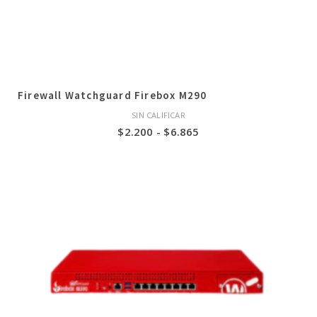
Firewall Watchguard Firebox M290
SIN CALIFICAR
Rango
$
2.200
-
$
6.865
de
precios:
desde
$2.200
hasta
$6.865