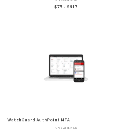
Rango
$
75
-
$
617
de
precios:
desde
$75
hasta
$617
WatchGuard AuthPoint MFA
SIN CALIFICAR