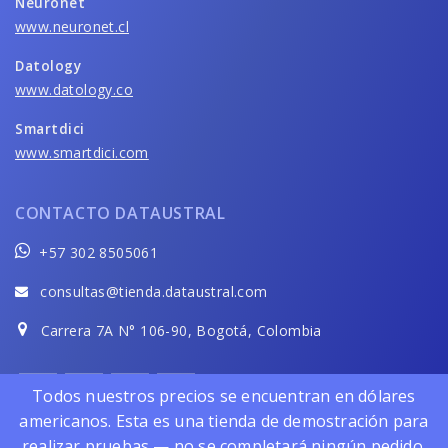
Neuronet
www.neuronet.cl
Datology
www.datology.co
Smartdici
www.smartdici.com
CONTACTO DATAUSTRAL
+57 302 8505061
consultas@tienda.dataustral.com
Carrera 7A N° 106-90, Bogotá, Colombia
Todos nuestros precios se encuentran en dólares
americanos. Esta es una tienda de demostración para
realizar pruebas — no se completará ningún pedido.