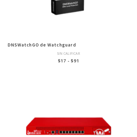
DNSWatchGO de Watchguard
SIN CALIFICAR
Rango
$
17
-
$
91
de
precios:
desde
$17
hasta
$91