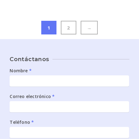
precios:
desde
$60
1
2
→
hasta
$465
Contáctanos
Contáctanos
Nombre
*
sidebar1
Correo electrónico
*
Teléfono
*