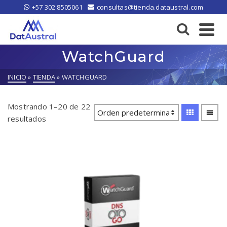
+57 302 8505061
consultas@tienda.dataustral.com
WatchGuard
INICIO
»
TIENDA
»
WATCHGUARD
Mostrando 1–20 de 22
resultados